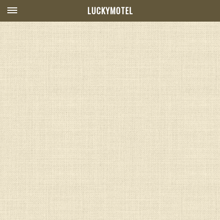
LUCKYMOTEL