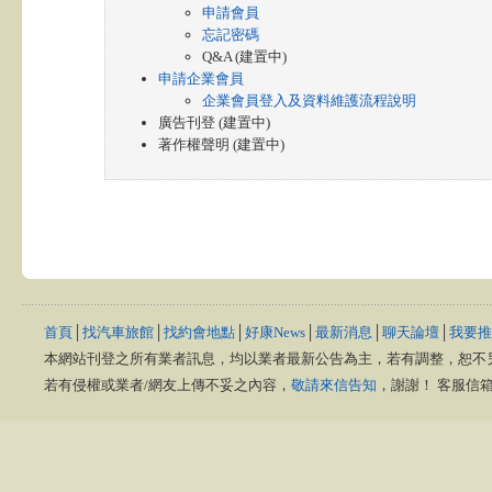
申請會員
忘記密碼
Q&A (建置中)
申請企業會員
企業會員登入及資料維護流程說明
廣告刊登 (建置中)
著作權聲明 (建置中)
首頁
│
找汽車旅館
│
找約會地點
│
好康News
│
最新消息
│
聊天論壇
│
我要推
本網站刊登之所有業者訊息，均以業者最新公告為主，若有調整，恕不
若有侵權或業者/網友上傳不妥之內容，
敬請來信告知
，謝謝！ 客服信