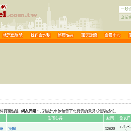
一般
企業
料頁面點選"
網友評鑑
"，對該汽車旅館留下您寶貴的意見或體驗感想。
住宿心得
點閱
發表日
2015-1
館
提問
32628
31