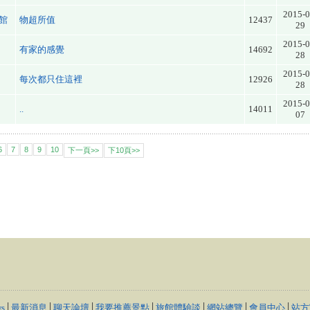
2015-0
館
物超所值
12437
29
2015-0
有家的感覺
14692
28
2015-0
每次都只住這裡
12926
28
2015-0
..
14011
07
6
7
8
9
10
下一頁>>
下10頁>>
s
│
最新消息
│
聊天論壇
│
我要推薦景點
│
旅館體驗談
│
網站總覽
│
會員中心
│
站方