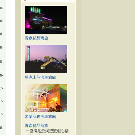
0-
0-
0-
青森精品商旅
9-
8-
8-
柏克山莊汽車旅館
7-
7-
7-
米蘭商務汽車旅館
青森精品商旅
6-
.一座滿足您渴望渡假心情