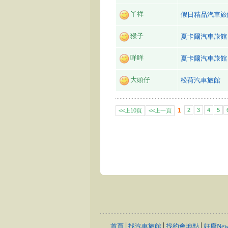
丫祥
假日精品汽車旅
猴子
夏卡爾汽車旅館
咩咩
夏卡爾汽車旅館
大頭仔
松荷汽車旅館
1
2
3
4
5
<<上10頁
<<上一頁
首頁
│
找汽車旅館
│
找約會地點
│
好康New