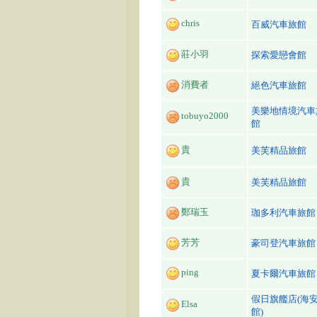
chris
百威汽車旅館
莊小羽
探索愛戀會館
消費者
絕色汽車旅館
美樂地情境汽車
tobuyo2000
館
貴
美芙精品旅館
貴
美芙精品旅館
鄭瑞玉
珈多利汽車旅館
芳芳
豪司登汽車旅館
ping
夏卡爾汽車旅館
假日旗艦店(海
Elsa
館)