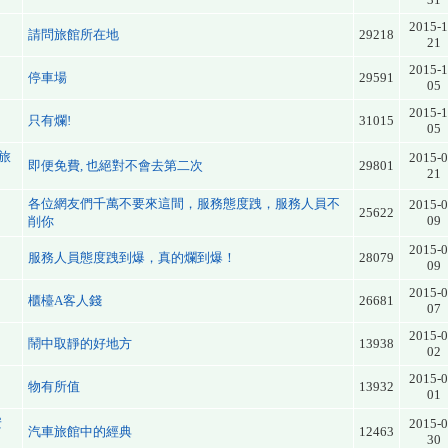
2015-1
請問旅館所在地
29218
21
2015-1
停車場
29591
05
2015-1
只有爛!
31015
05
旅
2015-0
即便免費, 也絕對不會去第二次
29801
21
各位網友們千萬不要來這間，服務態度跩，服務人員不
2015-0
25622
09
削你
2015-0
服務人員態度跩到爆，真的爛到爆！
28079
09
2015-0
櫃檯A客人錢
26681
07
2015-0
鬧中取靜的好地方
13938
02
2015-0
物有所值
13932
01
安
2015-0
汽車旅館中的經典
12463
30