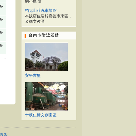
的小島 慵
6-
柏克山莊汽車旅館
本飯店位居於嘉義市東區，
6-
又稱文教區
6-
台南市附近景點
6-
安平古堡
十鼓仁糖文創園區
宣告