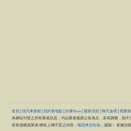
首頁
│
找汽車旅館
│
找約會地點
│
好康News
│
最新消息
│
聊天論壇
│
我要推
本網站刊登之所有業者訊息，均以業者最新公告為主，若有調整，恕不
若有侵權或業者/網友上傳不妥之內容，
敬請來信告知
，謝謝！ 客服信