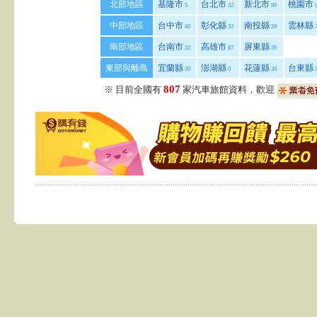
北部地區
基隆市
台北市
新北市
桃園市
5
32
96
9
中部地區
台中市
彰化縣
南投縣
雲林縣
80
32
39
3
南部地區
台南市
高雄市
屏東縣
22
87
35
東部與離島
宜蘭縣
澎湖縣
花蓮縣
台東縣
30
0
36
3
807
※ 目前全國有
家汽車旅館資料，歡迎