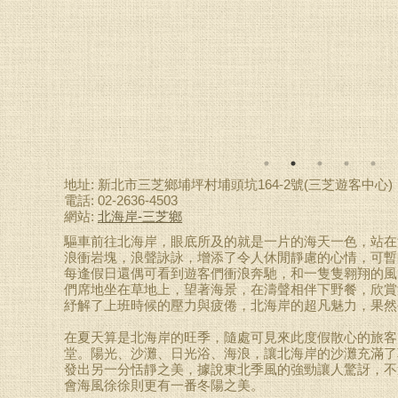
地址: 新北市三芝鄉埔坪村埔頭坑164-2號(三芝遊客中心)
電話: 02-2636-4503
網站:
北海岸-三芝鄉
驅車前往北海岸，眼底所及的就是一片的海天一色，站在
浪衝岩塊，浪聲詠詠，增添了令人休閒靜慮的心情，可暫
每逢假日還偶可看到遊客們衝浪奔馳，和一隻隻翱翔的風
們席地坐在草地上，望著海景，在濤聲相伴下野餐，欣賞
紓解了上班時候的壓力與疲倦，北海岸的超凡魅力，果然
在夏天算是北海岸的旺季，隨處可見來此度假散心的旅客
堂。陽光、沙灘、日光浴、海浪，讓北海岸的沙灘充滿了
發出另一分恬靜之美，據說東北季風的強勁讓人驚訝，不
會海風徐徐則更有一番冬陽之美。