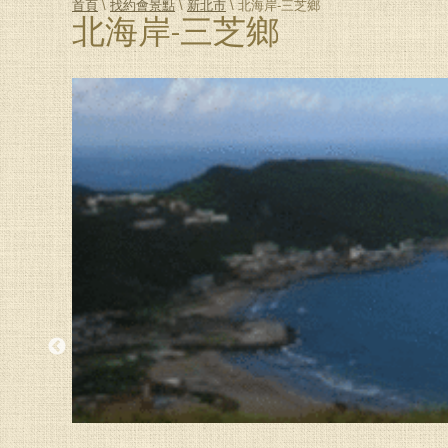
首頁
\
找約會景點
\
新北市
\ 北海岸-三芝鄉
北海岸-三芝鄉