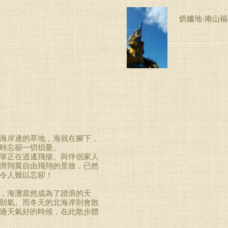
烘爐地-南山
海岸邊的草地，海就在腳下，
時忘卻一切煩憂。
箏正在逍遙飛揚。與伴侶家人
滑翔翼自由飛翔的景致，已然
令人難以忘卻！
，海灘當然成為了踏浪的天
朝氣。而冬天的北海岸則會散
過天氣好的時候，在此散步體