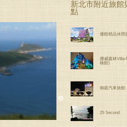
新北市附近旅館
點
優館精品休閒
挪威森林Villa-M
橋館)
御庭汽車旅館
25 Second