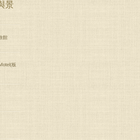
與景
旅館
otel(板