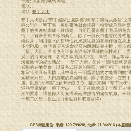
地址: 屏東縣946恆春鎮.
電話: .
網站:
墾丁大街
墾丁大街是由"墾丁國家公園牌樓"到"墾丁凱薩大飯店"
兩公里的「墾丁路」每到夜晚就會搖身一轉變成為熱鬧繁
墾丁的夜晚點綴成一片繽紛，目前已是來墾丁遊玩的遊客
街」上有著各式各樣的商店。除了一般夜市也有的各式趣
繪紋身，利用藥水的暫時性效果讓紋身的花樣停留在身上約
多間PUB，有時表演秀還會從店內跳到馬路中間，每次
「墾丁大街」沿途也有許多充滿海洋風味的個性商店，從
滿目的海灘短褲、各式各樣的海風T恤、洋裝、飾品等等.
海邊風情的紀念商品。 「墾丁大街」另外一個特點就是
必嚐的在地美食，以及各式撲鼻的異國、南洋料理，較特
相當特別具有風情，其中還有一間需要預約才能嘗到的"
索驥來到墾丁大街必嚐的異國料理。除了餐廳外，在墾丁
店、以及"大灣路"上的烤肉B.B.Q，都是來到「墾丁大街
滿熱帶風情的「墾丁大街」，到了夜晚就成了全墾丁人潮
潮的要素，讓整條大街充滿著南洋熱情的愉快氣氛。來到
一無二的墾丁夜生活! (景點資料取自官網)
GPS衛星定位: 東經: 120.799698, 北緯: 21.944916 