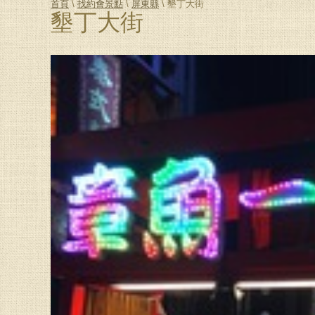
首頁
\
找約會景點
\
屏東縣
\ 墾丁大街
墾丁大街