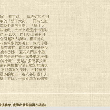
之間的「墾丁路」。這段短短不到
華的「墾丁大街」，同時也把
傍晚必逛的景點。 「墾丁大
味遊戲，大街上還流行一種彩
 7~10天，而且街上還有許
都會引起路人騷動，相當特別。
花色繁多的海灘鞋、款式玲瑯
.應有盡有，都是讓您充分感受
美食特別多，五花八門的小攤、
殊的是這裡每一家餐廳裝潢都
迪迪小吃"，更是許多饕客按圖
還有兩攤相當受到歡迎的滷味
」不能錯過的美味。 平時就充
最多的地方，各式各樣吸引人
墾丁遊玩，千萬別錯過這個獨
(本座標僅供參考, 實際出發前請再次確認)