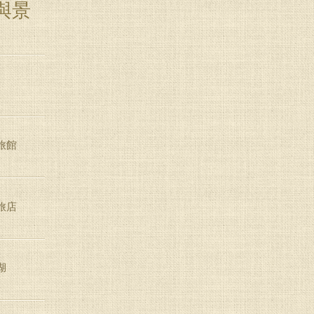
與景
旅館
旅店
湖