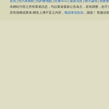
首頁
│
找汽車旅館
│
找約會地點
│
好康News
│
最新消息
│
聊天論壇
│
我要推
本網站刊登之所有業者訊息，均以業者最新公告為主，若有調整，恕不
若有侵權或業者/網友上傳不妥之內容，
敬請來信告知
，謝謝！ 客服信