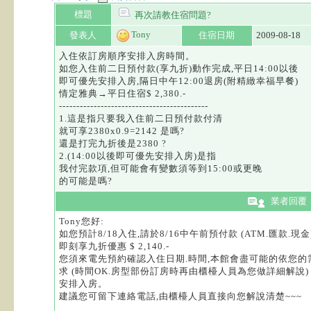
標題
再次請教住宿問題?
Tony
發表人
住宿日期
2009-08-18
入住依訂房順序安排入房時間。
如您入住前二日預付款(享九折)動作完成,平日14:00以後
即可優先安排入房,隔日中午12:00退房(附精緻幸福早餐)
情定雅典→平日住宿$ 2,380.-
-------------------------------------------
1.這是指只要我入住前二日預付款付清
就可享2380x0.9=2142 是嗎?
還是打完九折後是2380 ?
2.(14:00以後即可優先安排入房)是指
我付完款項,但可能會有變數須等到15:00或更晚
的可能是嗎?
業者回覆
Tony您好:
如您預計8/18入住,請於8/16中午前預付款 (ATM.匯款.現金
即刻享九折優惠 $ 2,140.-
您須來電先預約確認入住日期.時間,本館會盡可能的依您的
求 (時間OK.房型部份訂房時再由櫃檯人員為您做詳細解說)
安排入房。
建議您可留下連絡電話,由櫃檯人員直接向您解說清楚~~~