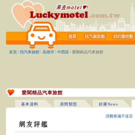
首頁
\
找汽車旅館
\
高雄市
\
中西區
\ 愛閣精品汽車旅館
愛閣精品汽車旅館
基本資料
房間類型
好康News
消費券滿千送百