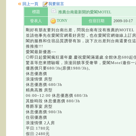
回上一頁
我要留言
標題
推薦台南最新開的愛閣MOTEL
TONY
發表人
住宿日期
2009-10-17
剛好有朋友要到台南出差，問我台南有沒有推薦的MOTEL
並請他事先在愛閣官網看好房型，也在愛閣官網做線上訂
閣的服務和住宿品質讚譽有加，說下次出差到台南還要住
推推推!!!
愛閣最新優惠~~
◎即日起愛閣瘋狂週年慶.慶祝愛閣滿週歲.全館休息680起
驚喜等您來體驗喔，浪漫回饋享受奢華，愛閣Motel邀你一起迷
優惠價只要680/3h(原價1980/3h)。
休息優惠價
浪漫情懷 房型
休息優惠價:680/3h
精典高雅 房型
06:00~12:00 休息優惠價 680/3h
其餘時段 休息優惠價 880/3h
尊爵享宴 房型
休息優惠價:980/3h
住宿優惠價
浪漫情懷 2人房
平日:1780元
假日:2480元