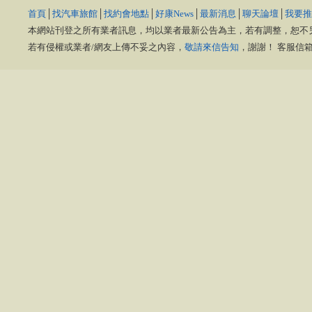
首頁
│
找汽車旅館
│
找約會地點
│
好康News
│
最新消息
│
聊天論壇
│
我要推
本網站刊登之所有業者訊息，均以業者最新公告為主，若有調整，恕不
若有侵權或業者/網友上傳不妥之內容，
敬請來信告知
，謝謝！ 客服信