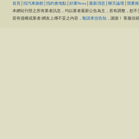
首頁
│
找汽車旅館
│
找約會地點
│
好康News
│
最新消息
│
聊天論壇
│
我要推
本網站刊登之所有業者訊息，均以業者最新公告為主，若有調整，恕不
若有侵權或業者/網友上傳不妥之內容，
敬請來信告知
，謝謝！ 客服信