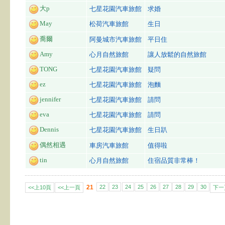
大p
七星花園汽車旅館
求婚
May
松荷汽車旅館
生日
喬爾
阿曼城市汽車旅館
平日住
Amy
心月自然旅館
讓人放鬆的自然旅館
TONG
七星花園汽車旅館
疑問
ez
七星花園汽車旅館
泡麵
jennifer
七星花園汽車旅館
請問
eva
七星花園汽車旅館
請問
Dennis
七星花園汽車旅館
生日趴
偶然相遇
車房汽車旅館
值得啦
tin
心月自然旅館
住宿品質非常棒！
21
22
23
24
25
26
27
28
29
30
<<上10頁
<<上一頁
下一