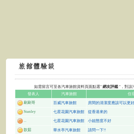
如需留言可至各汽車旅館資料頁面點選"
網友評鑑
"，對
發表人
汽車旅館
住
刷刷哥
百威汽車旅館
房間的清潔度應該可以更
Stanley
七星花園汽車旅館
從香港來的
...
七星花園汽車旅館
小姐態度不好
歆茹
華水亭汽車旅館
請問一下!!