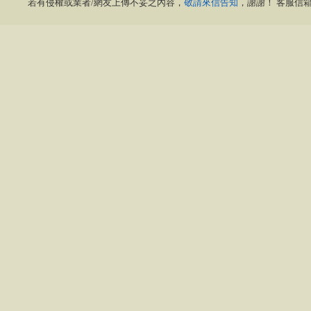
若有侵權或業者/網友上傳不妥之內容，
敬請來信告知
，謝謝！ 客服信