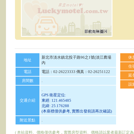
新北市淡水鎮北投子路96之1號(淡江農場
休
地址
內
住
電話
電話：02-26223333 傳真：02-26251122
延
房間數
.
設
.
GPS 衛星定位:
交通介紹
東經: 121.465485
北緯: 25.176288
(本座標僅供參考, 實際出發前請再次確認)
附近景點
.
( 本站資料、價格僅供參考，實際房型資料、價格請以業者最新訂定為