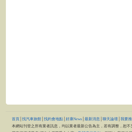
首頁
│
找汽車旅館
│
找約會地點
│
好康News
│
最新消息
│
聊天論壇
│
我要推
本網站刊登之所有業者訊息，均以業者最新公告為主，若有調整，恕不