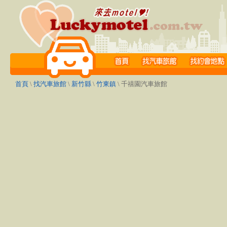
首頁
\
找汽車旅館
\
新竹縣
\
竹東鎮
\ 千禧園汽車旅館