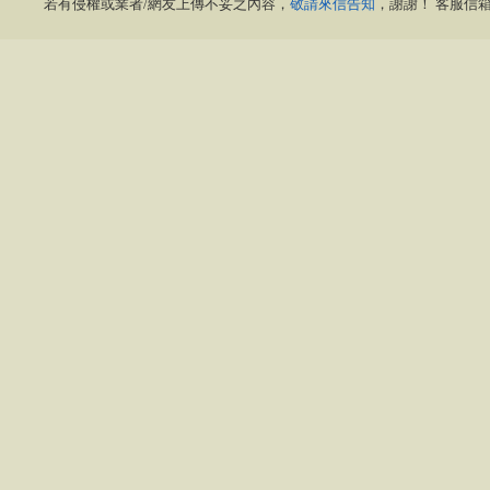
若有侵權或業者/網友上傳不妥之內容，
敬請來信告知
，謝謝！ 客服信