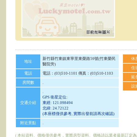
新竹縣竹東鎮東寧里東榮路59號(竹東榮民
休
地址
醫院旁)
住
電話
電話：(03)510-1101 傳真：(03)510-1103
延
房間數
.
設
.
GPS 衛星定位:
交通介紹
東經: 121.098494
北緯: 24.72122
(本座標僅供參考, 實際出發前請再次確認)
附近景點
.
( 本站資料、價格僅供參考，實際房型資料、價格請以業者最新訂定為