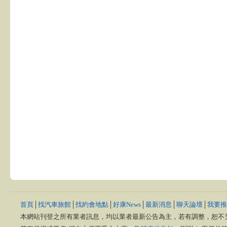
首頁
│
找汽車旅館
│
找約會地點
│
好康News
│
最新消息
│
聊天論壇
│
我要推
本網站刊登之所有業者訊息，均以業者最新公告為主，若有調整，恕不