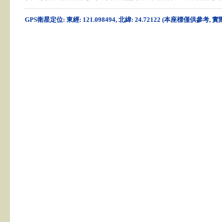
GPS衛星定位: 東經: 121.098494, 北緯: 24.72122 (本座標僅供參