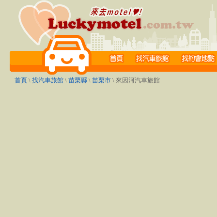
首頁
\
找汽車旅館
\
苗栗縣
\
苗栗市
\ 來因河汽車旅館