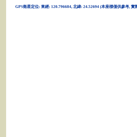
GPS衛星定位: 東經: 120.796684, 北緯: 24.52694 (本座標僅供參