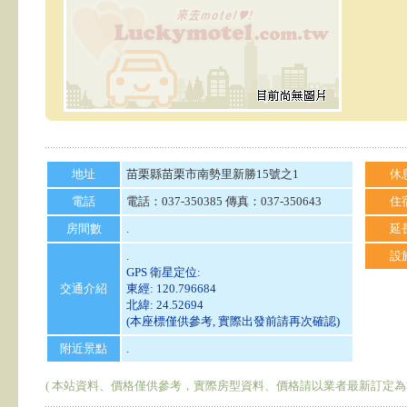
地址
苗栗縣苗栗市南勢里新勝15號之1
休
電話
電話：037-350385 傳真：037-350643
住
房間數
.
延
.
設
GPS 衛星定位:
交通介紹
東經: 120.796684
北緯: 24.52694
(本座標僅供參考, 實際出發前請再次確認)
附近景點
.
( 本站資料、價格僅供參考，實際房型資料、價格請以業者最新訂定為