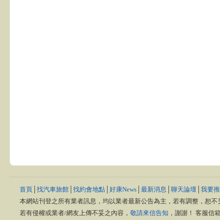
首頁
│
找汽車旅館
│
找約會地點
│
好康News
│
最新消息
│
聊天論壇
│
我要推
本網站刊登之所有業者訊息，均以業者最新公告為主，若有調整，恕不
若有侵權或業者/網友上傳不妥之內容，
敬請來信告知
，謝謝！ 客服信