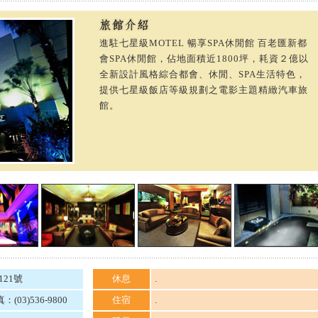
進駐七星級MOTEL 暢享SPA休閒館 百老匯新都
會SPA休閒館，佔地面積近1800坪，耗資２億以
全新設計風格綜合都會、休閒、SPA生活特色，
提供七星級飯店等級規劃之電影主題精緻汽車旅
館。
21號
休息
.
：(03)536-9800
住宿
.