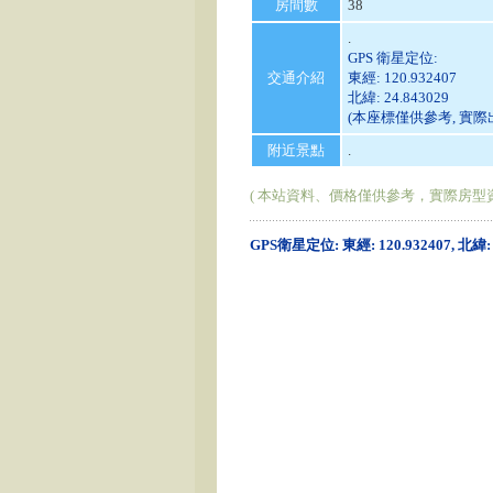
房間數
38
.
GPS 衛星定位:
交通介紹
東經: 120.932407
北緯: 24.843029
(本座標僅供參考, 實
附近景點
.
( 本站資料、價格僅供參考，實際房型
GPS衛星定位: 東經: 120.932407, 