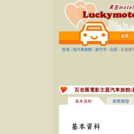
首頁
\
找汽車旅館
\
新竹市
\
北區
\ 百老
百老匯電影主題汽車旅館(
基本資料
房間類型