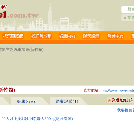
一般
企業
匯電影主題汽車旅館(新竹館)
新竹館)
官方網站：
http://www.movie-mot
好康News
網友評鑑(1)
我要推薦
20人以上,歡唱4小時,每人300元(尾牙春酒)