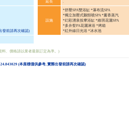
延長
.
*舒壓SPA雙浴缸 *瀑布流SPA
*獨立加壓式鵝頸噴SPA *薰香蒸汽
設施
*幻彩湧泉按摩浴缸 *維琪花灑SPA
*多弁豋PA花灑淋浴 *烤箱
際出發前請再次確認)
*紅外線日光浴 *冰水池
資料、價格請以業者最新訂定為準。)
北緯: 24.843029 (本座標僅供參考, 實際出發前請再次確認)