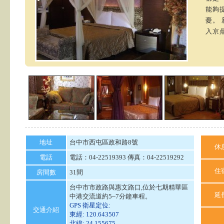
能夠
憂。
入京
地址
台中市西屯區政和路8號
休
電話
電話：04-22519393 傳真：04-22519292
住
房間數
31間
台中市市政路與惠文路口,位於七期精華區
延
中港交流道約5~7分鐘車程。
GPS 衛星定位:
交通介紹
東經: 120.643507
北緯: 24.155675