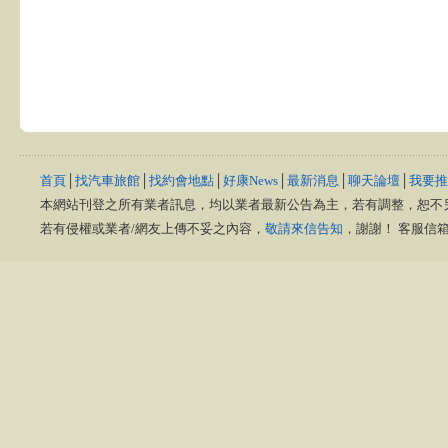
首頁
│
找汽車旅館
│
找約會地點
│
好康News
│
最新消息
│
聊天論壇
│
我要推
本網站刊登之所有業者訊息，均以業者最新公告為主，若有調整，恕不
若有侵權或業者/網友上傳不妥之內容，
敬請來信告知
，謝謝！ 客服信