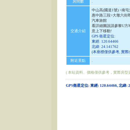
房間數
.
中山高(國道1號) >南
惠中路三段>大墩六街
汽車旅館
看詳細圖說請參黎U方
交通介紹
意上下移動!
GPS 衛星定位:
東經: 120.64466
北緯: 24.141762
(本座標僅供參考, 實
附近景點
.
( 本站資料、價格僅供參考，實際房型
GPS衛星定位: 東經: 120.64466, 北