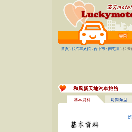
首頁
\
找汽車旅館
\
台中市
\
南屯區
\ 和
和風新天地汽車旅館
基本資料
房間類型
預