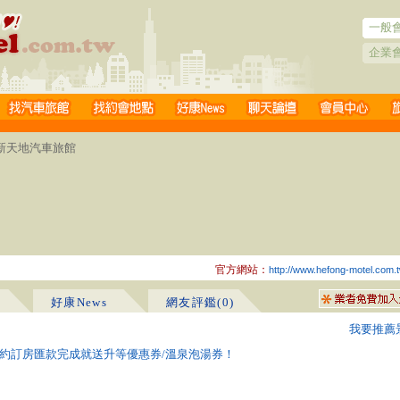
一般
企業
風新天地汽車旅館
官方網站：
http://www.hefong-motel.com.
好康News
網友評鑑(0)
我要推薦
約訂房匯款完成就送升等優惠券/溫泉泡湯券！