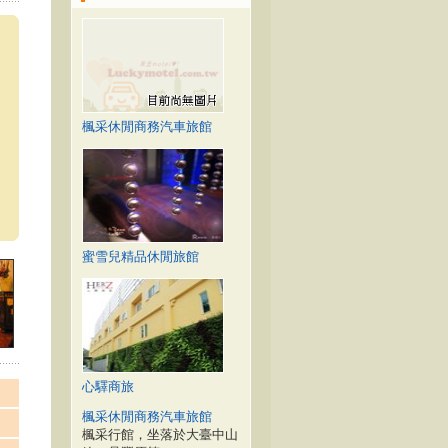
楓采休閒商務汽車旅館
蜜雪兒精品休閒旅館
心驛商旅
楓采休閒商務汽車旅館
楓采行館，坐落於大臺中山