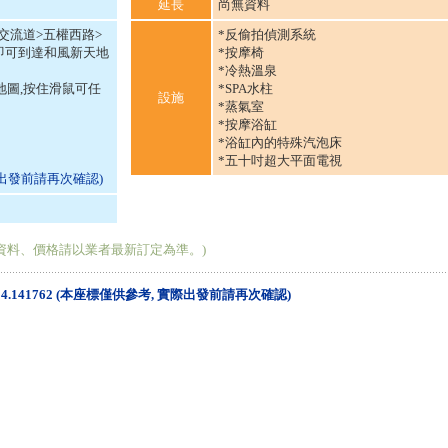
延長
尚無資料
屯交流道>五權西路>
*反偷拍偵測系統
即可到達和風新天地
*按摩椅
*冷熱溫泉
地圖,按住滑鼠可任
*SPA水柱
設施
*蒸氣室
*按摩浴缸
*浴缸內的特殊汽泡床
*五十吋超大平面電視
際出發前請再次確認)
資料、價格請以業者最新訂定為準。)
緯: 24.141762 (本座標僅供參考, 實際出發前請再次確認)