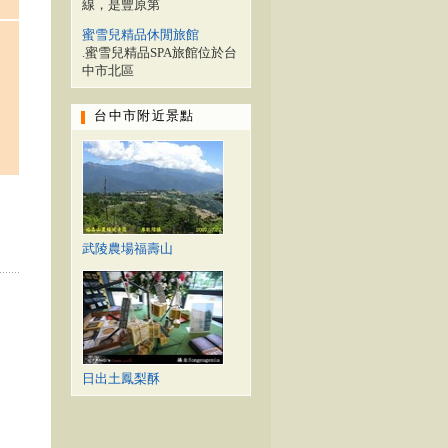
線，是豐原第
蜜雪兒精品休閒旅館
.蜜雪兒精品SPA旅館位於台
中市北區
台中市附近景點
武陵農場福壽山
日出土鳳梨酥