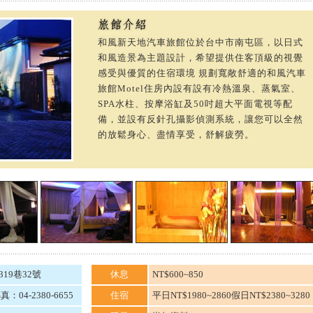
和風新天地汽車旅館位於台中市南屯區，以日式
和風造景為主題設計，希望提供住客頂級的視覺
感受與優質的住宿環境 規劃寬敞舒適的和風汽車
旅館Motel住房內設有設有冷熱溫泉、蒸氣室、
SPA水柱、按摩浴缸及50吋超大平面電視等配
備，並設有反針孔攝影偵測系統，讓您可以全然
的放鬆身心、盡情享受，舒解疲勞。
19巷32號
休息
NT$600~850
真：04-2380-6655
住宿
平日NT$1980~2860假日NT$2380~3280