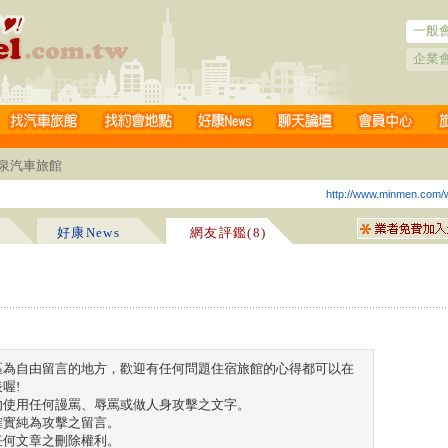
一般
企業
溫泉汽車旅館
http://www.minmen.com/
好康News
網友評鑑(8)
區為自由留言的地方，歡迎有任何問題住宿旅館的心得都可以在
喔!
勿使用任何謾罵、辱罵或做人身攻擊之文字。
確實純為攻擊之留言。
任何文章之刪除權利。