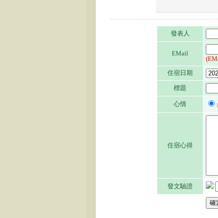
發表人
EMail
(E
住宿日期
標題
心情
住宿心得
發文驗證