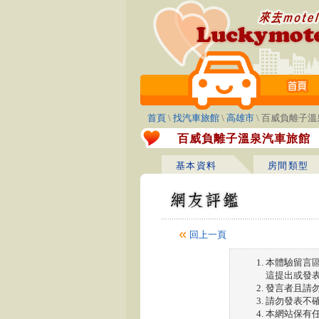
首頁
\
找汽車旅館
\
高雄市
\ 百威負離子
百威負離子溫泉汽車旅館
基本資料
房間類型
回上一頁
本體驗留言
這提出或發表
發言者且請
請勿發表不
本網站保有