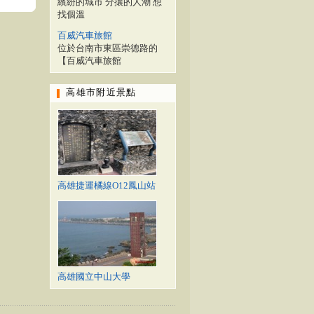
繽紛的城市 分攘的人潮 想
找個溫
百威汽車旅館
位於台南市東區崇德路的
【百威汽車旅館
高雄市附近景點
高雄捷運橘線O12鳳山站
高雄國立中山大學