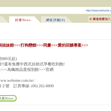
http://www.wehome.
好康News
網友評鑑(0)
與姐妹館<<<打狗戀館>>>同慶<<<愛的回饋專案>>>
80元起)
起唷!!還有免費中西式自助式早餐吃到飽!
<<為楓精品度假別館>>>官網
.wehome.com.tw/
訂房專線: (06) 262-8800
康News