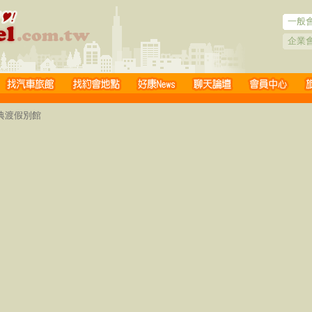
一般
企業
精典渡假別館