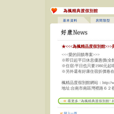
為楓精典渡假別館
基本資料
房間類型
★<<<為楓精品度假別館>>>
<<<愛的回饋專案>>>
※即日起平日休息優惠價(全館8
※住宿:平日也只要1980元
※另外還有好康住宿折價卷在<
楓精品度假別館網站：http://www
地址:台南市南區灣裡路６２巷２號 
看更多 "為楓精典渡假別館" 好
回上一頁