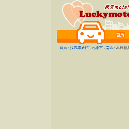
首頁
\
找汽車旅館
\
高雄市
\
南區
\ 為楓