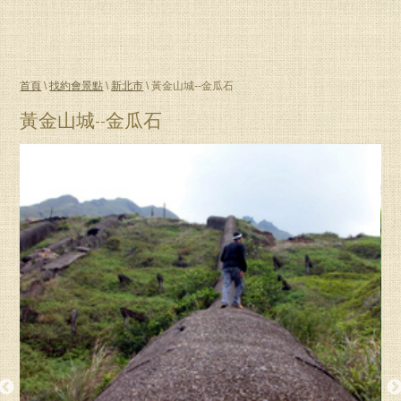
首頁
\
找約會景點
\
新北市
\ 黃金山城--金瓜石
黃金山城--金瓜石