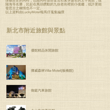
採礦歷史的同時，也能同時遊歷金瓜石素享盛名的太子賓館，陰
陽海等名勝，比起在萬頭鑽動的九份老街裡前仆後繼，或許更能
發思古之幽情也不一定。
以上資料由LuckyMotel報馬仔蒐集編撰
新北市附近旅館與景點
優館精品休閒旅館
挪威森林Villa-Motel(板橋館)
御庭汽車旅館