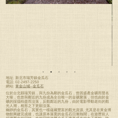
地址: 新北市瑞芳鎮金瓜石
電話: 02-2497-2250
網站:
黃金山城--金瓜石
位於台北縣瑞芳鎮，與九份為鄰的金瓜石，曾因盛產金礦而聲名
大噪，也曾與鄰近的九份成為全台唯一的金礦聚落，但也由於金
礦的採擷殆盡而沒落，反觀鄰近的九份，由於電影帶動老街的觀
光人潮，相形之下更顯沒落。
幽靜的金瓜石，其實也一樣蘊藏豐富的觀光資源, 尤其是在黃金博
物館興建完成後，也讓原本落寞的金瓜石日漸熱鬧，在遊歷前人