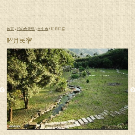
首頁
\
找約會景點
\
台中市
\ 昭月民宿
昭月民宿