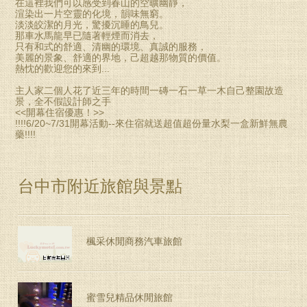
在這裡我們可以感受到春山的空曠幽靜，
渲染出一片空靈的化境，韻味無窮。
淡淡皎潔的月光，驚擾沉睡的鳥兒。
那車水馬龍早已隨著輕煙而消去，
只有和式的舒適、清幽的環境、真誠的服務，
美麗的景象、舒適的界地，己超越那物質的價值。
熱忱的歡迎您的來到...
主人家二個人花了近三年的時間一磚一石一草一木自己整園故造
景，全不假設計師之手
<<開幕住宿優惠！>>
!!!!6/20~7/31開幕活動--來住宿就送超值超份量水梨一盒新鮮無農
藥!!!!
台中市附近旅館與景點
楓采休閒商務汽車旅館
蜜雪兒精品休閒旅館