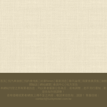
首頁
│
找汽車旅館
│
找約會地點
│
好康News
│
最新消息
│
聊天論壇
│
我要推薦景點
│
旅館
體驗談
│
網站總覽
│
會員中心
│
站方宣告
本網站刊登之所有業者訊息，均以業者最新公告為主，若有調整，恕不另行通知，歡
迎告知刊登調整！
若有侵權或業者/網友上傳不妥之內容，
敬請來信告知
，謝謝！ 客服信箱：
contact@luckymotel.com.tw