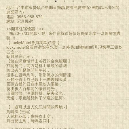
地址: 台中市東勢鎮台中縣東勢鎮慶福里慶福街39號(軟埤坑休閒
農業區內)
電話: 0963-088-879
網站:
昭月民宿
<<開幕住宿優惠！>>
!!!!6/20~7/31開幕活動--來住宿就送超值超份量水梨一盒新鮮無農
藥!!!!
【LuckyMotel會員獨享好禮!!】
luckymotel會員住宿除享水梨一盒外另加贈精緻昭月現烤手工餅乾
乙盒~~~
昭月民宿介紹：
【鍍在深幽恬靜山谷裡的金色燦爛 】
打開房門，前方是群山環繞的清幽，
跨出去則是悠閒的午後，
漫步在蟲鳴鳥叫、涓涓流水的閒情裡，
不知不覺山谷已鍍上一層燦爛金黃，
回頭古樸的日造木屋映入眼簾，
彷彿步入百年前的懷舊時光，
山風徐徐、涼風輕拂、褪去金光，
天邊，零距離見到了閃耀的星河~
【一處可以讓人忘記時間的界地~】
鳥鳴澗 (王維)
人閑桂花落，夜靜春山空，
月出驚山鳥，時鳴春澗中。