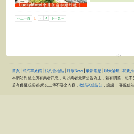
1
2
3
<<上一頁
下一頁>>
-->
首頁
│
找汽車旅館
│
找約會地點
│
好康News
│
最新消息
│
聊天論壇
│
我要推
本網站刊登之所有業者訊息，均以業者最新公告為主，若有調整，恕不
若有侵權或業者/網友上傳不妥之內容，
敬請來信告知
，謝謝！ 客服信