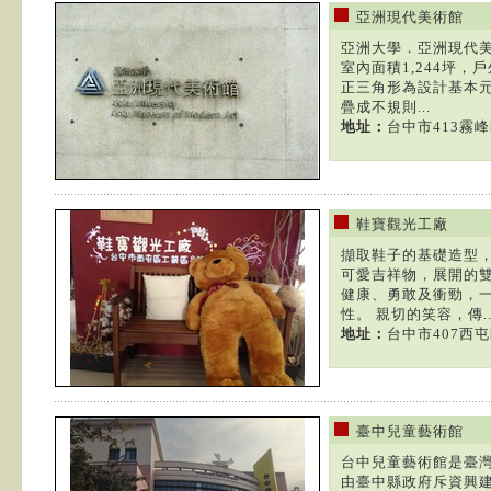
亞洲現代美術館
亞洲大學．亞洲現代
室內面積1,244坪，
正三角形為設計基本
疊成不規則...
地址：
台中市413霧峰
鞋寶觀光工廠
擷取鞋子的基礎造型
可愛吉祥物，展開的
健康、勇敢及衝勁，
性。 親切的笑容，傳..
地址：
台中市407西
臺中兒童藝術館
台中兒童藝術館是臺
由臺中縣政府斥資興