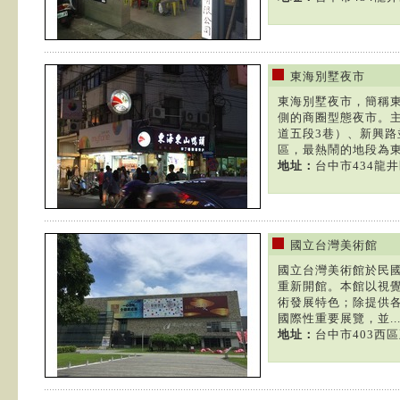
東海別墅夜市
東海別墅夜市，簡稱
側的商圈型態夜市。
道五段3巷）、新興
區，最熱鬧的地段為東園
地址：
台中市434龍
國立台灣美術館
國立台灣美術館於民國7
重新開館。本館以視
術發展特色；除提供
國際性重要展覽，並..
地址：
台中市403西