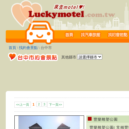
首頁
\
找約會景點
\ 台中市
其他縣市
1
2
3
<<上一頁
下一頁>>
豐樂雕塑公園
豐樂雕塑公園( 常稱