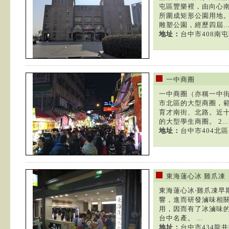
屯區豐樂裡，由向心
所圍成矩形公園用地
雕塑公園，經歷四屆..
地址：
台中市408南
一中商圈
一中商圈（亦稱一中
市北區的大型商圈，
育才南街、北路。近
的大型學生商圈。 2...
地址：
台中市404北區
東海蓮心冰 雞爪凍
東海蓮心冰‧雞爪凍早
響，進而研發滷味相
用，因而有了冰滷味
台中名產。 ...
地址：
台中市434龍