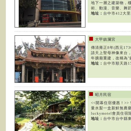
地下一層之建築物，樓
術、動漫、音樂、舞蹈的
地址：
台中市412大
大甲鎮瀾宮
傳清雍正8年(西元1
請天上聖母神像來台，
年擴廟重建，改稱為"鎮
地址：
台中市順天路1
昭月民宿
<<開幕住宿優惠！>> !
量水梨一盒新鮮無農藥!!!
luckymotel會員住宿
地址：
台中市台中縣東