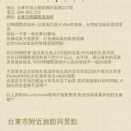
地址: 台東市池上鄉新興村新興107號
電話: 089-862-222
網站:
台東日暉國際渡假村
日暉國際渡假村~以東南亞最大Villa群著稱，台灣最頂級的渡假享
受
宛如一千零一夜的夢幻勝地
坐擁花東天然勝景，打造總統級的私密花園
給您Villa加溫泉的雙棲渡假體驗!
前往到標榜著"遊花東住池上5分鐘到花蓮,45分鐘到台東市區.
住在日暉國際渡假村就可把六十石山、太平洋、羅山瀑布的花東
美景盡收眼底."的日暉國際渡假中心真的有很不一樣的感受!
不過筆者這次卻挑在低溫時候去真的是非常錯誤的不僅沒法享受
到villa的特色泳池,雖然有住ville的感覺.
但還是非常強烈建議大家竟然花了鈔票.當然要挑最好的時間點,才
能玩得更盡興不是嗎^^
以上資料由Luckymotel報馬仔蒐集整理,歡迎投稿推薦其他好去處
喔^^
台東市附近旅館與景點