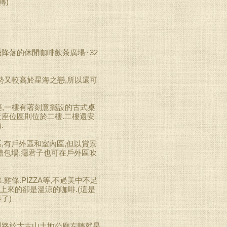
轉)
降落的休閒咖啡飲茶廣場~32
勢又較高於星海之戀,所以還可
築,一樓有著刻意擺設的古式桌
座位區則位於二樓.二樓還安
.
,有戶外區和室內區,但以賞景
體包場.癮君子也可在戶外區吹
條.PIZZA等,不過美中不足
來的卻是溫涼的咖啡.(這是
了)
州路於大古山土地公廟左轉就是