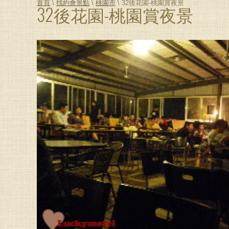
首頁
\
找約會景點
\
桃園市
\ 32後花園-桃園賞夜景
32後花園-桃園賞夜景