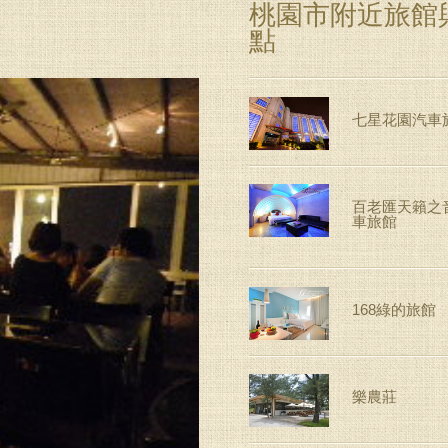
桃園市附近旅館
點
七星花園汽車
百老匯天籟之音
車旅館
168綠的旅館
樂農莊