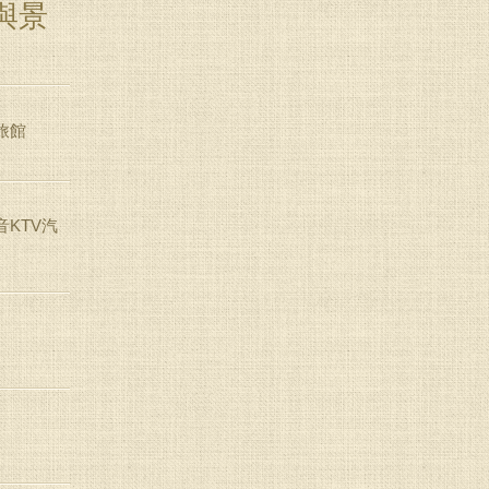
與景
旅館
KTV汽