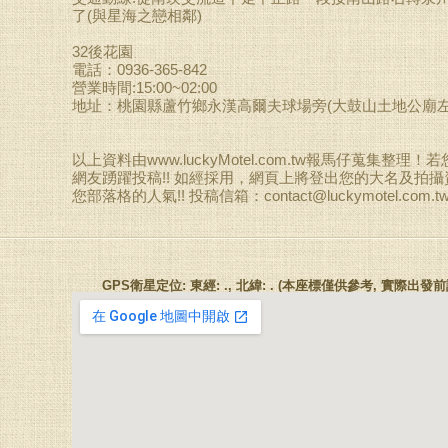
了(與星海之戀相鄰)
32後花園
電話：0936-365-842
營業時間:15:00~02:00
地址：桃園縣蘆竹鄉永漢高爾夫球場旁(大鼓山土地公廟左
以上資料由www.luckyMotel.com.tw報馬仔蒐集整
網友踴躍投稿!! 如經採用，網頁上將登出您的大名及拍
您部落格的人氣!! 投稿信箱：
contact@luckymotel.com.t
GPS衛星定位: 東經: ., 北緯: . (本座標僅供參考, 實際出發