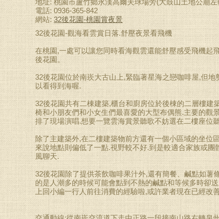
地址: 桃園市蘆竹鄉永漢高爾夫球場旁(大鼓山土地公廟左
電話: 0936-365-842
網站:
32後花園-桃園賞夜景
32後花園-觀海看雲賞日落.舒壓夜景看飛機
在桃園,一處可以讓您同時看海觀雲還能舒壓感受飛機起飛
後花園。
32後花園位於南崁大古山上,緊臨著星海之戀咖啡屋,但地
以看得到海喔.
32後花園共有二棟建築,櫃台和廚房位於後棟的二層樓建
椅和小朋友們和小女生們最喜愛的大型布偶熊.主要的觀景
排了現場演唱.想要一覽雲海賞景聽歌不妨選在二樓座位聽
除了主建築外,在二樓建築物前方還有一個小區域的坐位區
來說地點則偏低了一點.視野較不好.到是較適合家族或團
風聊天.
32後花園除了提供茶飲咖啡果汁外,還有簡餐、鹹點如薯條.雞
的是人潮多的時候可能會點到不熱的鹹點和等候多時卻送上
上回小編一行人前往消費的經驗啦,或許業者現在已經改善
交通動線:從南崁交流道下走中正路一段接南山路右轉泉