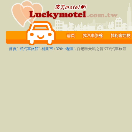
首頁
\
找汽車旅館
\
桃園市
\
320中壢區
\ 百老匯天籟之音KTV汽車旅館