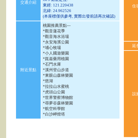
交通介紹
東經: 121.220438
住
北緯: 24.962526
(本座標僅供參考, 實際出發前請再次確認)
桃園推薦景點---
*觀音蓮花季
*觀音海水浴場
*永安海濱公園
延
*埔心牧場
*小人國遊樂園
*崑崙藥用植園
*石門水庫
附近景點
*溪州登山步道
*東眼山森林樂園
*慈湖
*拉拉山水蜜桃
*虎頭山公園
設
*世界警察博物館
*尋夢谷森林樂園
*航空科學館
*白沙岬燈塔