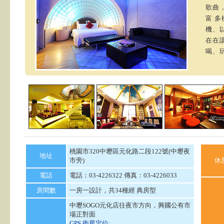
歌曲
富 多
機、
在在
喝、
桃園市320中壢區元化路二段122號(中壢夜
地址
市旁)
休
電話
電話：03-4226322 傳真：03-4226033
房間數
一房一設計，共34種經 典房型
中壢SOGO元化店往夜市方向，興國公有市
場正對面
GPS 衛星定位: