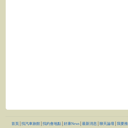
首頁
│
找汽車旅館
│
找約會地點
│
好康News
│
最新消息
│
聊天論壇
│
我要推