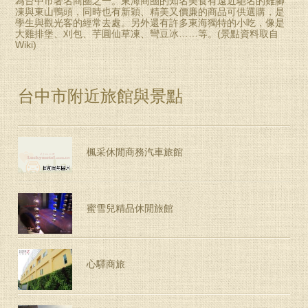
為台中市著名商圈之一。東海商圈的知名美食有遠近馳名的雞腳
凍與東山鴨頭，同時也有新穎、精美又價廉的商品可供選購，是
學生與觀光客的經常去處。另外還有許多東海獨特的小吃，像是
大雞排堡、刈包、芋圓仙草凍、彎豆冰……等。(景點資料取自
Wiki)
台中市附近旅館與景點
楓采休閒商務汽車旅館
蜜雪兒精品休閒旅館
心驛商旅