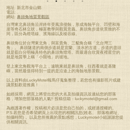
地址: 新北市金山鄉.
電話: .
網站:
鼻頭角地質景觀區
台灣東北鼻頭角沿岸終年受風浪侵蝕，形成海蝕平台、凹壁和海
崖等奇石林立狀，極富教學與觀賞意義。鼻頭角步道依景致的不
同，區分為燈塔線、濱海線以及稜谷線。
鼻頭角位於台灣東北角，與富貴角、三貂角合稱「北台灣三
角」。 鼻頭隧道的南側步道就是宜蘭、淡水的古道，步道的盡頭
就是藍白分明極具特色的鼻頭角燈塔。而最適合欣賞夜裡星空的
就是地質學上稱「小階地」的坡地。
登上東北角觀海平台上，遠眺東就是鼻頭角，往西看就是基隆
嶼，當然最值得特別一提的是沿途上的海蝕地形景觀。
以上資料由LuckyMotel報馬仔蒐集整理，若您也有攝影照片或建
議景點歡迎推薦！
如經採用，網頁上將登出您的大名及拍攝資訊並連結您的部落
格，增加您部落格的人氣!! 投稿信箱：
luckymotel@gmail.com
為維護著作權，投稿相片必須是您自己拍的，或經過授權的。
P.S.若您是否希望網頁上出現您的相關訊息(姓名、 部落格網址、
拍攝時間)， 以及您所推薦的景點感想，Luckymotel小組謝謝您提
供相關資訊。