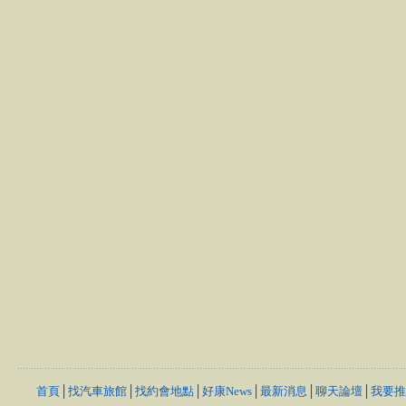
首頁
│
找汽車旅館
│
找約會地點
│
好康News
│
最新消息
│
聊天論壇
│
我要推