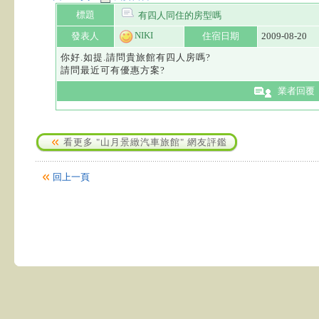
標題
有四人同住的房型嗎
NIKI
發表人
住宿日期
2009-08-20
你好.如提.請問貴旅館有四人房嗎?
請問最近可有優惠方案?
業者回覆
看更多 "山月景緻汽車旅館" 網友評鑑
回上一頁