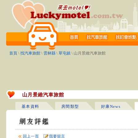
首頁
\
找汽車旅館
\
雲林縣
\
草屯鎮
\ 山月景緻汽車旅館
山月景緻汽車旅館
基本資料
房間類型
好康News
回上一頁
我要留言