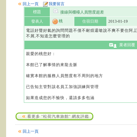
回上一頁
我要留言
標題
接線與櫃檯人員態度超差
桃
發表人
住宿日期
2013-01-19
電話好聲好氣的詢問問題不僅不耐煩還嗆說不爽不要住阿,訂
不屑,不知道怎麼管理的
業者回覆
親愛的桃您好：
本館已了解事情的來龍去脈
確實本館的服務人員態度有不周到的地方
已告知主管對該名員工加強訓練與管理
如果造成您的不愉快，還請多多包涵
看更多 "松荷汽車旅館" 網友評鑑
回上一頁