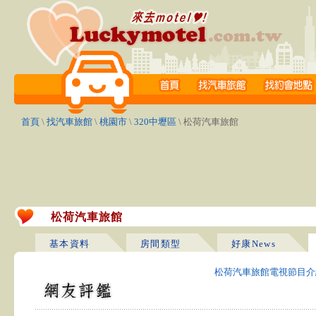
首頁
\
找汽車旅館
\
桃園市
\
320中壢區
\ 松荷汽車旅館
松荷汽車旅館
基本資料
房間類型
好康News
松荷汽車旅館電視節目介