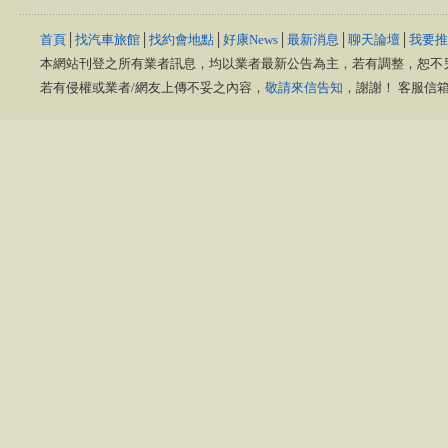
首頁
│
找汽車旅館
│
找約會地點
│
好康News
│
最新消息
│
聊天論壇
│
我要推
本網站刊登之所有業者訊息，均以業者最新公告為主，若有調整，恕不
若有侵權或業者/網友上傳不妥之內容，
敬請來信告知
，謝謝！ 客服信