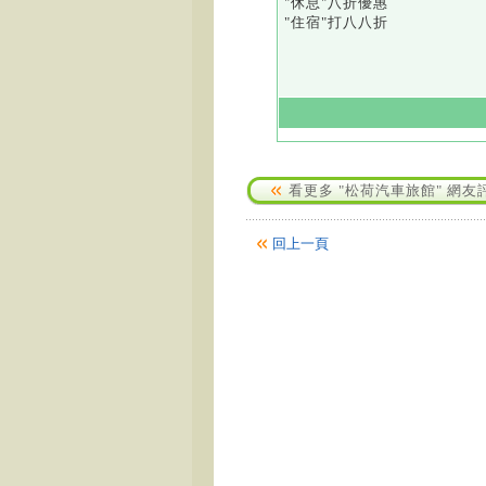
"休息"八折優惠
"住宿"打八八折
看更多 "松荷汽車旅館" 網友
回上一頁