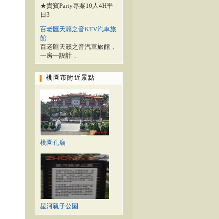
★貴賓Party專案10人4H平
日3
百老匯天籟之音KTV汽車旅
館
百老匯天籟之音汽車旅館，
一房一設計，
桃園市附近景點
桃園孔廟
星河親子公園