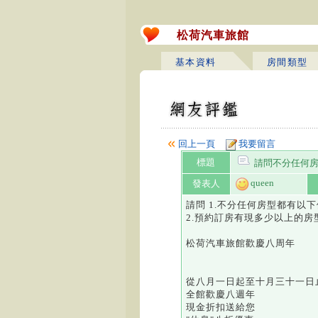
松荷汽車旅館
基本資料
房間類型
回上一頁
我要留言
標題
請問不分任何房
queen
發表人
請問 1.不分任何房型都有以
2.預約訂房有現多少以上的房
松荷汽車旅館歡慶八周年
從八月一日起至十月三十一日
全館歡慶八週年
現金折扣送給您