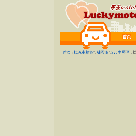
首頁
\
找汽車旅館
\
桃園市
\
320中壢區
\