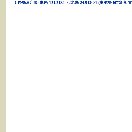
GPS衛星定位: 東經: 121.213568, 北緯: 24.943687 (本座標僅供參