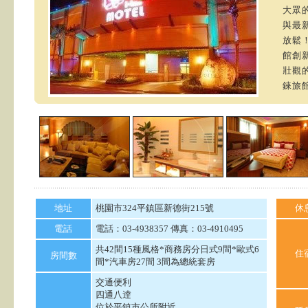
大眾
與最
放鬆
館創
壯觀
錸旅
地址
桃園市324平鎮區新德街215號
休
電話
電話：03-4938357 傳真：03-4910495
共42間15種風格*商務房分日式9間*歐式6
住
房間數
間*汽車房27間 3間為總統套房
交通便利
四通八逹
位於平鎮市公所附近