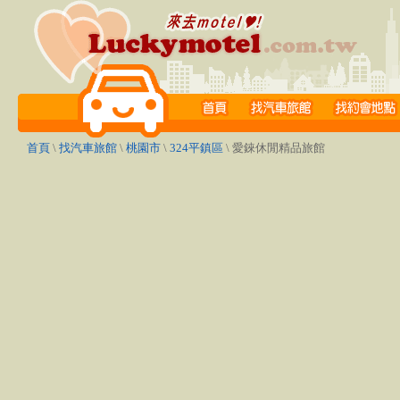
首頁
\
找汽車旅館
\
桃園市
\
324平鎮區
\ 愛錸休閒精品旅館