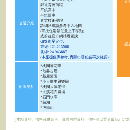
延
鄰近育逹商職
平鎮高中
平鎮國中
青雲技術學院
交通介紹
詳細路線請參考下方地圖
(可按住滑鼠任意上下移動)
或前往官方網站看圖說
GPS 衛星定位:
設
東經: 121.213568
北緯: 24.943687
(本座標僅供參考, 實際出發前請再次確認)
*桃園蓮花季
*范姜古厝
*新屋蓮園
*小人國主題樂園
附近景點
*桃園大溪老街
*大溪花卉農場
*石門水庫
*慈湖
*虎頭山
( 本站資料、價格僅供參考，實際房型資料、價格請以業者最新訂定為