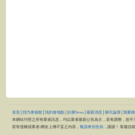
首頁
│
找汽車旅館
│
找約會地點
│
好康News
│
最新消息
│
聊天論壇
│
我要推
本網站刊登之所有業者訊息，均以業者最新公告為主，若有調整，恕不
若有侵權或業者/網友上傳不妥之內容，
敬請來信告知
，謝謝！ 客服信