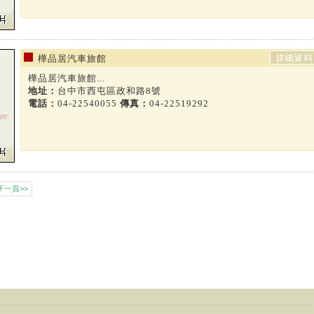
樺品居汽車旅館
樺品居汽車旅館...
地址：
台中市西屯區政和路8號
電話：
04-22540055
傳真：
04-22519292
下一頁>>