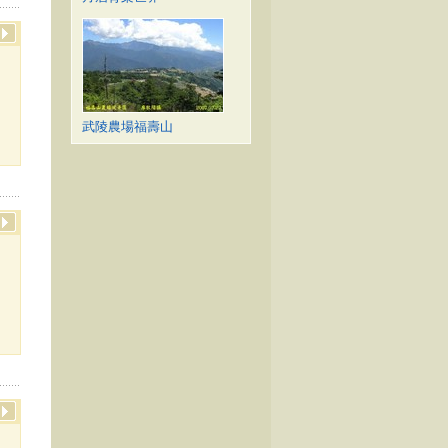
武陵農場福壽山