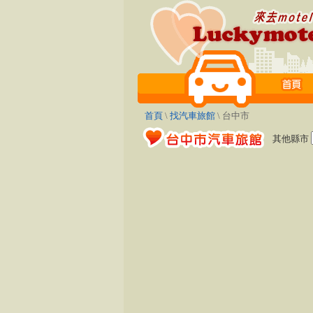
首頁
\
找汽車旅館
\ 台中市
其他縣市