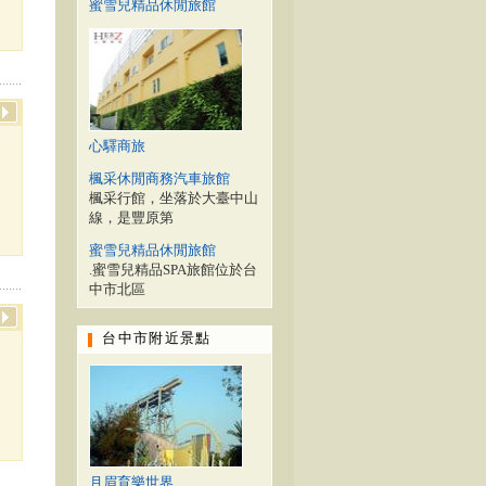
蜜雪兒精品休閒旅館
心驛商旅
楓采休閒商務汽車旅館
楓采行館，坐落於大臺中山
線，是豐原第
蜜雪兒精品休閒旅館
.蜜雪兒精品SPA旅館位於台
中市北區
台中市附近景點
月眉育樂世界