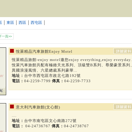
區
│
東區
│
西區
│
西屯區
│
下一頁>>
悅萊精品汽車旅館Enjoy Motel
悅萊精品旅館-enjoy motel邀您enjoy everything,enjoy everyday.
悅萊汽車旅館共配有極緻天光系列、頂級雙B系列、尊榮豪景系列
異國浪漫風情、六星總裁系列豪華...
地址：
台中市西屯區市政北七路192號
電話：
04-2259-7799
傳真：
04-2259-7733
意大利汽車旅館(文心館)
....
地址：
台中市南屯區文心南路272號
電話：
04-24736767
傳真：
04-24738767