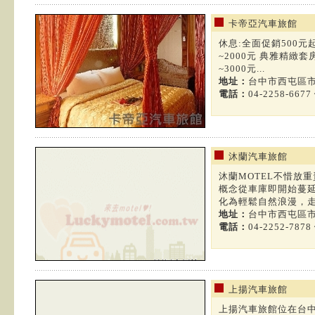
卡帝亞汽車旅館
休息:全面促銷500元起
~2000元 典雅精緻套
~3000元...
地址：
台中市西屯區市
電話：
04-2258-6677
沐蘭汽車旅館
沐蘭MOTEL不惜放
概念從車庫即開始蔓
化為輕鬆自然浪漫，走一
地址：
台中市西屯區市
電話：
04-2252-7878
上揚汽車旅館
上揚汽車旅館位在台