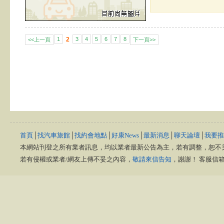
1
2
3
4
5
6
7
8
<<上一頁
下一頁>>
首頁
│
找汽車旅館
│
找約會地點
│
好康News
│
最新消息
│
聊天論壇
│
我要推
本網站刊登之所有業者訊息，均以業者最新公告為主，若有調整，恕不
若有侵權或業者/網友上傳不妥之內容，
敬請來信告知
，謝謝！ 客服信