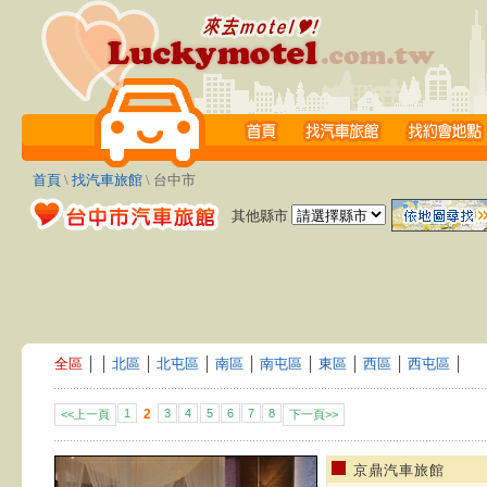
首頁
\
找汽車旅館
\ 台中市
其他縣市
全區
│
│
北區
│
北屯區
│
南區
│
南屯區
│
東區
│
西區
│
西屯區
│
1
2
3
4
5
6
7
8
<<上一頁
下一頁>>
京鼎汽車旅館