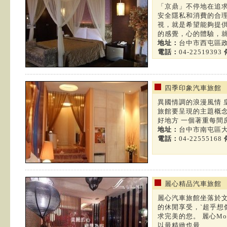
「京鼎」不停地在追求
安全隱私和消費的合
視，就是希望能夠提供
的感覺，心的體驗，就從
地址：
台中市西屯區政
電話：
04-22519393
四季印象汽車旅館
異國情調的浪漫風情 皇
旅館要呈現的主題概念
好地方 一個著重每間房
地址：
台中市南屯區大
電話：
04-22555168
麗心精品汽車旅館
麗心汽車旅館坐落於文
的休閒享受，ˋ超乎想
求完美的您。 麗心M
以最精緻也最...