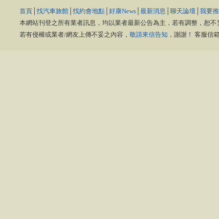
首頁
│
找汽車旅館
│
找約會地點
│
好康News
│
最新消息
│
聊天論壇
│
我要推
本網站刊登之所有業者訊息，均以業者最新公告為主，若有調整，恕不
若有侵權或業者/網友上傳不妥之內容，
敬請來信告知
，謝謝！ 客服信