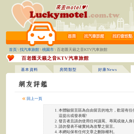
首頁
\
找汽車旅館
\
桃園市
\ 百老匯天籟之音KTV汽車旅館
百老匯天籟之音KTV汽車旅館
基本資料
房間類型
好康News
回上一頁
本體驗留言區為自由留言的地方，歡迎有任
這提出或發表喔!
發言者且請勿使用任何謾罵、辱罵或做人身
請勿發表不確實純為攻擊之留言。
本網站保有任何文章之刪除權利。