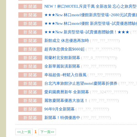
NEW！林口MOTEL斥資千萬 全新改裝 忘心之旅房型
★★★New 林口motel優館新房型登場~2680元試
★★★New 林口motel優館 新房型登場~試賣優惠體
★★★New 新房型登場~試賣優惠體驗價！★★★
( ??
新館成立 休息優惠再加時
( ???_???_??????)
超夯休息價全面$660起
( ???_??_??????-???)
荷蘭村北安館新開幕
( ???_0_???????(???))
全新華麗裝潢新開幕
( ???_???_?????????)
幸福超值--輕鬆入住薇風
( ???_???_????????)
台北汽車旅館汐止慾望motel慶開幕折價券
( ???_???_
愛莉園農曆新年 全新開幕
( ???_324???_???????)
麗敦慶開幕優惠大放送！
( ???_???_??????)
96年9月全新開幕
( ???_???_????????)
新開幕！特價優惠中
( ???_???_??????)
1
<<上一頁
下一頁>>