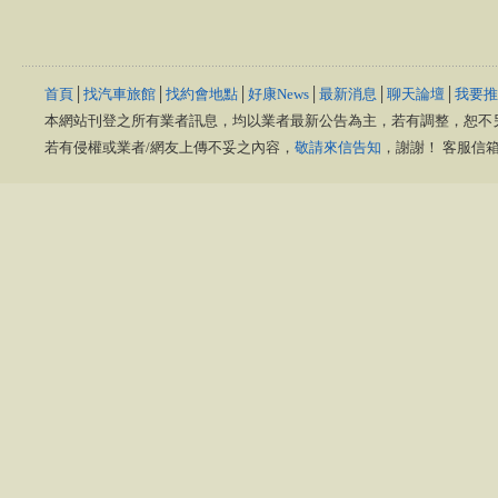
首頁
│
找汽車旅館
│
找約會地點
│
好康News
│
最新消息
│
聊天論壇
│
我要推
本網站刊登之所有業者訊息，均以業者最新公告為主，若有調整，恕不
若有侵權或業者/網友上傳不妥之內容，
敬請來信告知
，謝謝！ 客服信