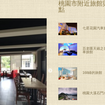
桃園市附近旅館
點
七星花園汽車
百老匯天籟之音
車旅館
168綠的旅館
桃園大溪石門