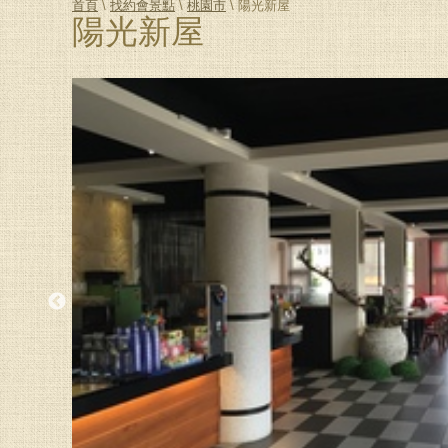
首頁
\
找約會景點
\
桃園市
\ 陽光新屋
陽光新屋