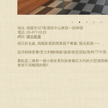
地址: 桃園市327新屋區中山東路一段86號
電話: 03-477-0110
網站:
陽光新屋
假日好去處, 桃園新屋新開幕親子餐廳, 陽光新屋~~~
提供精緻套餐/意大利麵/燉飯/披薩/創意甜點/飲料/下午茶..
重點是二樓有一個小朋友看到就會瘋狂大叫的大型溜滑梯和
會捨不得離開的喔!!