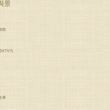
與景
旅館
KTV汽
水庫