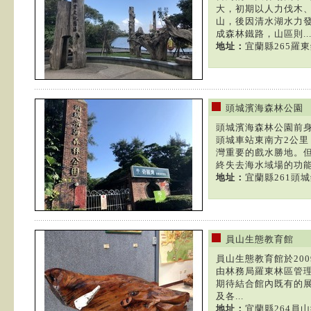
大，初期以人力伐木
山，後因清水湖水力發
成森林鐵路，山區則..
地址：
宜蘭縣265羅
頭城濱海森林公園
頭城濱海森林公園前
頭城車站東南方2公
灣重要的戲水勝地。
終失去海水域場的功能。
地址：
宜蘭縣261頭城
員山生態教育館
員山生態教育館於200
由林務局羅東林區管理
期待結合館內既有的展
及各...
地址：
宜蘭縣264員