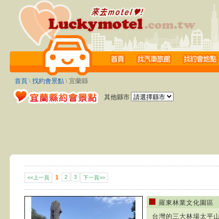
首頁
\
找約會景點
\ 宜蘭縣
其他縣市
1
2
3
<<上一頁
下一頁>>
羅東林業文化園區
台灣的三大林場太平