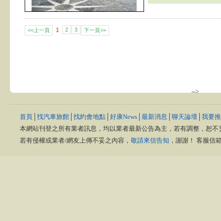
1
2
3
<<上一頁
下一頁>>
-->
首頁
│
找汽車旅館
│
找約會地點
│
好康News
│
最新消息
│
聊天論壇
│
我要推
本網站刊登之所有業者訊息，均以業者最新公告為主，若有調整，恕不
若有侵權或業者/網友上傳不妥之內容，
敬請來信告知
，謝謝！ 客服信