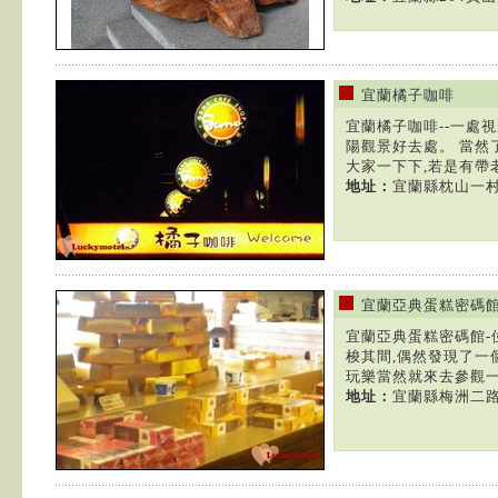
宜蘭橘子咖啡
宜蘭橘子咖啡--一處
陽觀景好去處。 當然
大家一下下,若是有帶老
地址：
宜蘭縣枕山一村
宜蘭亞典蛋糕密碼
宜蘭亞典蛋糕密碼館-
梭其間,偶然發現了一
玩樂當然就來去參觀一下
地址：
宜蘭縣梅洲二路