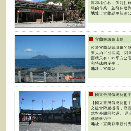
區和桂竹林，供前往
場的作業，並衍伸達到寓
地址：
宜蘭縣更新路1
宜蘭頭城龜山島
位於宜蘭縣頭城鎮的
東大約10公里處，因
面積只有2.85平方
和特殊的崖生...
地址：
宜蘭縣.
國立臺灣傳統藝術
【國立臺灣傳統藝術
文建會附屬機構，歷
式對外開園營運。 是
傳統藝術中...
地址：
宜蘭縣季新村五