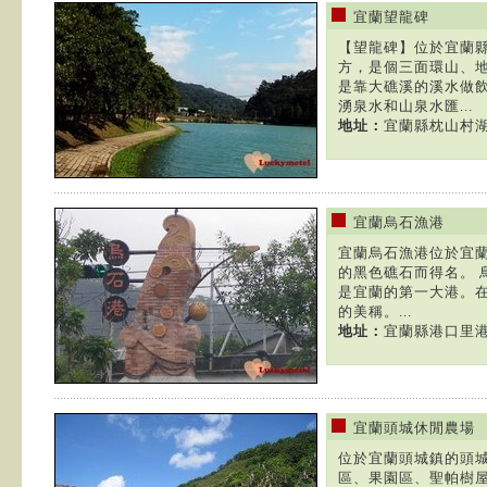
宜蘭望龍碑
【望龍碑】位於宜蘭
方，是個三面環山、地
是靠大礁溪的溪水做
湧泉水和山泉水匯...
地址：
宜蘭縣枕山村
宜蘭烏石漁港
宜蘭烏石漁港位於宜
的黑色礁石而得名。 烏
是宜蘭的第一大港。
的美稱。...
地址：
宜蘭縣港口里
宜蘭頭城休閒農場
位於宜蘭頭城鎮的頭
區、果園區、聖帕樹