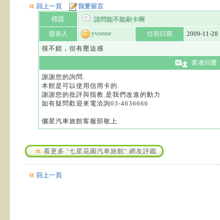
回上一頁
我要留言
標題
請問能不能刷卡啊
yvonne
發表人
住宿日期
2009-11-28
很不錯，但有壓迫感
業者回覆
謝謝您的詢問.
本館是可以使用信用卡的.
謝謝您的批評與指教.是我們改進的動力
如有疑問歡迎來電洽詢03-4636666
儷星汽車旅館客服部敬上
看更多 "七星花園汽車旅館" 網友評鑑
回上一頁