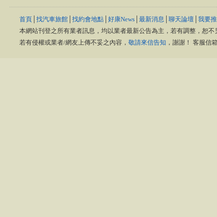
首頁
│
找汽車旅館
│
找約會地點
│
好康News
│
最新消息
│
聊天論壇
│
我要推
本網站刊登之所有業者訊息，均以業者最新公告為主，若有調整，恕不
若有侵權或業者/網友上傳不妥之內容，
敬請來信告知
，謝謝！ 客服信