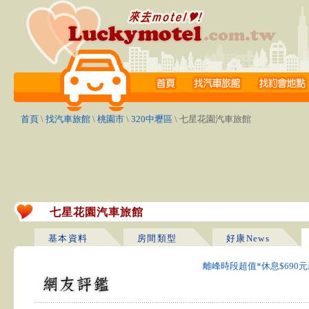
首頁
\
找汽車旅館
\
桃園市
\
320中壢區
\ 七星花園汽車旅館
七星花園汽車旅館
基本資料
房間類型
好康News
離峰時段超值*休息$690元