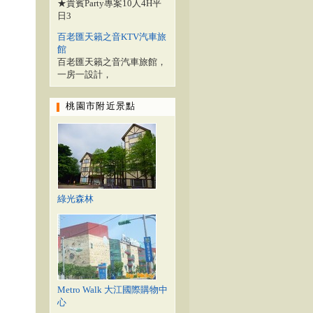
★貴賓Party專案10人4H平
日3
百老匯天籟之音KTV汽車旅
館
百老匯天籟之音汽車旅館，
一房一設計，
桃園市附近景點
綠光森林
Metro Walk 大江國際購物中
心