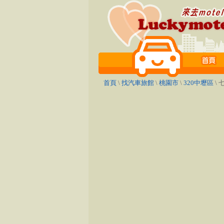
首頁
\
找汽車旅館
\
桃園市
\
320中壢區
\