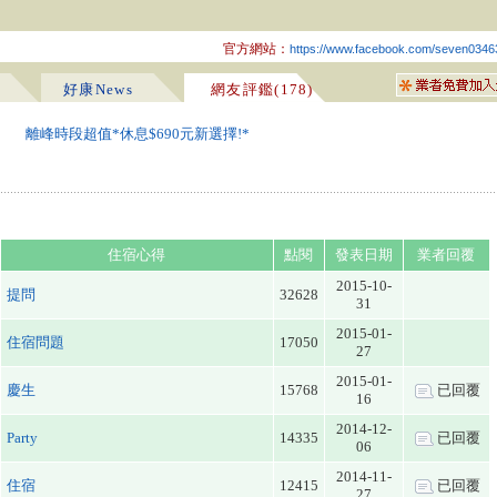
官方網站：
https://www.facebook.com/seven0346
好康News
網友評鑑(178)
離峰時段超值*休息$690元新選擇!*
住宿心得
點閱
發表日期
業者回覆
2015-10-
提問
32628
31
2015-01-
住宿問題
17050
27
2015-01-
慶生
15768
已回覆
16
2014-12-
Party
14335
已回覆
06
2014-11-
住宿
12415
已回覆
27