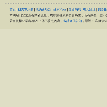
首頁
│
找汽車旅館
│
找約會地點
│
好康News
│
最新消息
│
聊天論壇
│
我要推
本網站刊登之所有業者訊息，均以業者最新公告為主，若有調整，恕不
若有侵權或業者/網友上傳不妥之內容，
敬請來信告知
，謝謝！ 客服信