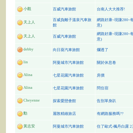
小觀
百威汽車旅館
台南人大大推荐!
百威負離子溫泉汽車旅
網路好康~現賺280~
天上人
館
意)
網路好康~現賺280~
天上人
百威汽車旅館
意)
debby
向日葵汽車旅館
爛透了
lin
阿曼城市汽車旅館
關於休息卷
Alina
七星花園汽車旅館
房價
Alina
七星花園汽車旅館
問住宿
Cheyenne
探索愛戀會館
告別單身趴
勳
麗敦精緻旅店
有網路服務嗎??
黃志安
阿曼城市汽車旅館
住了歐式-楓丹白露 2