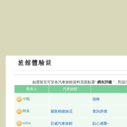
如需留言可至各汽車旅館資料頁面點選"
網友評鑑
"，對
發表人
汽車旅館
小戟
很棒
阿呆
麗敦精緻旅店
查詢房價
rollin
百威汽車旅館
貼心感覺~