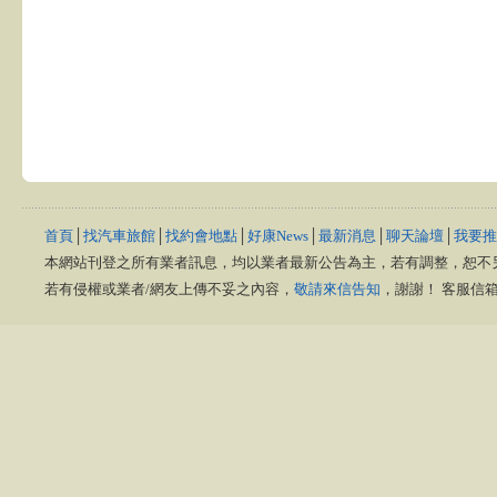
首頁
│
找汽車旅館
│
找約會地點
│
好康News
│
最新消息
│
聊天論壇
│
我要推
本網站刊登之所有業者訊息，均以業者最新公告為主，若有調整，恕不
若有侵權或業者/網友上傳不妥之內容，
敬請來信告知
，謝謝！ 客服信