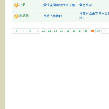
小君
愛情花園頂級汽車旅館
紫色情深
推薦台南市平日出差
齁齁齁
百威汽車旅館
淨)
11
12
13
14
15
16
17
18
19
20
<<上10頁
<<上一頁
下一