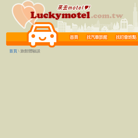
首頁
\ 旅館體驗談