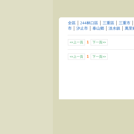
全區
│
244林口區
│
三重區
│
三重市
市
│
汐止市
│
泰山鄉
│
淡水鎮
│
萬里
1
<<上一頁
下一頁>>
1
<<上一頁
下一頁>>