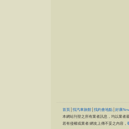
首頁
│
找汽車旅館
│
找約會地點
│
好康New
本網站刊登之所有業者訊息，均以業者
若有侵權或業者/網友上傳不妥之內容，