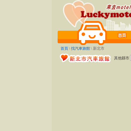
首頁
\
找汽車旅館
\ 新北市
其他縣市