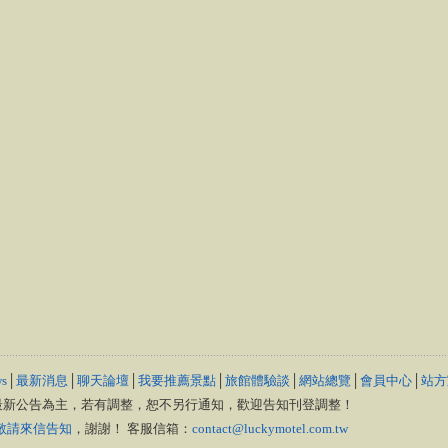
s
│
最新消息
│
聊天論壇
│
我要推薦景點
│
旅館體驗談
│
網站總覽
│
會員中心
│
站方
最新公告為主，若有調整，恕不另行通知，歡迎告知刊登調整！
敬請來信告知
，謝謝！ 客服信箱：
contact@luckymotel.com.tw