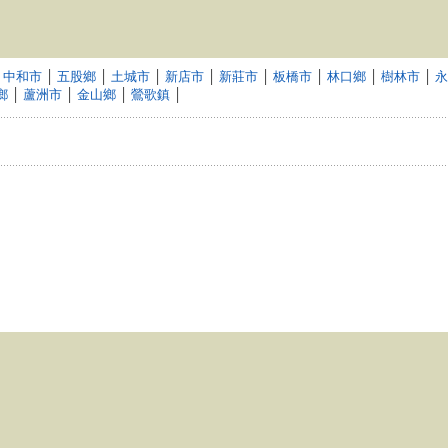
│
中和市
│
五股鄉
│
土城市
│
新店市
│
新莊市
│
板橋市
│
林口鄉
│
樹林市
│
永
鄉
│
蘆洲市
│
金山鄉
│
鶯歌鎮
│