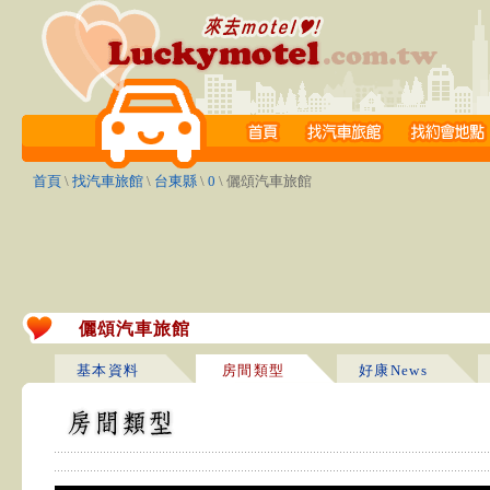
首頁
\
找汽車旅館
\
台東縣
\
0
\ 儷頌汽車旅館
儷頌汽車旅館
基本資料
房間類型
好康News