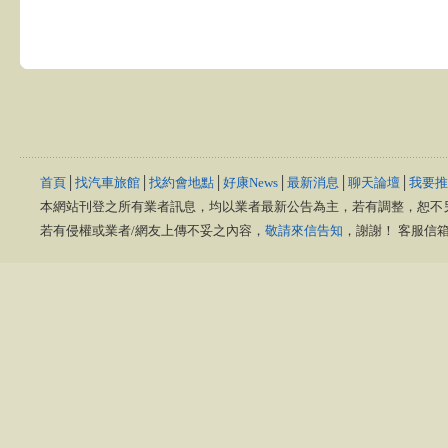
首頁
│
找汽車旅館
│
找約會地點
│
好康News
│
最新消息
│
聊天論壇
│
我要推
本網站刊登之所有業者訊息，均以業者最新公告為主，若有調整，恕不
若有侵權或業者/網友上傳不妥之內容，
敬請來信告知
，謝謝！ 客服信