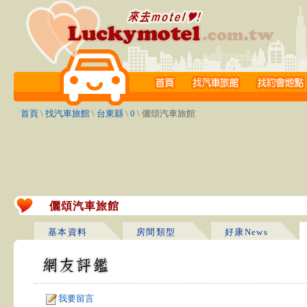
首頁
\
找汽車旅館
\
台東縣
\
0
\ 儷頌汽車旅館
儷頌汽車旅館
基本資料
房間類型
好康News
我要留言