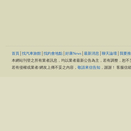
首頁
│
找汽車旅館
│
找約會地點
│
好康News
│
最新消息
│
聊天論壇
│
我要推
本網站刊登之所有業者訊息，均以業者最新公告為主，若有調整，恕不
若有侵權或業者/網友上傳不妥之內容，
敬請來信告知
，謝謝！ 客服信