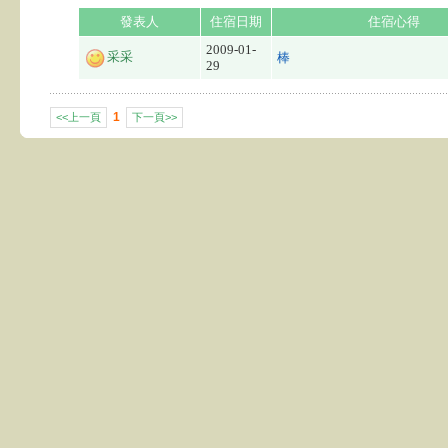
發表人
住宿日期
住宿心得
2009-01-
采采
棒
29
1
<<上一頁
下一頁>>