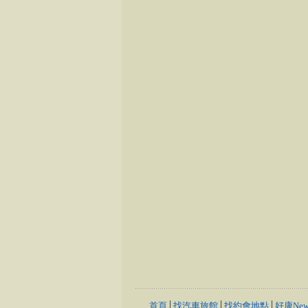
首頁
│
找汽車旅館
│
找約會地點
│
好康New