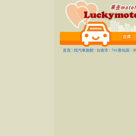
首頁
\
找汽車旅館
\
台南市
\
741善化區
\