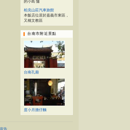
的小島 慵
柏克山莊汽車旅館
本飯店位居於嘉義市東區，
又稱文教區
台南市附近景點
台南孔廟
度小月擔仔麵
宣告