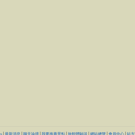
s
│
最新消息
│
聊天論壇
│
我要推薦景點
│
旅館體驗談
│
網站總覽
│
會員中心
│
站方