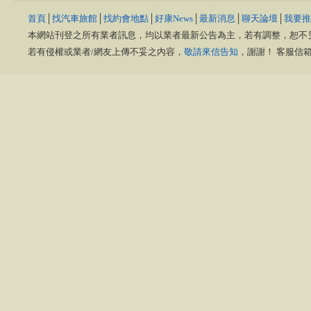
首頁
│
找汽車旅館
│
找約會地點
│
好康News
│
最新消息
│
聊天論壇
│
我要推
本網站刊登之所有業者訊息，均以業者最新公告為主，若有調整，恕不
若有侵權或業者/網友上傳不妥之內容，
敬請來信告知
，謝謝！ 客服信