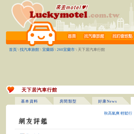
首頁
\
找汽車旅館
\
宜蘭縣
\
260宜蘭市
\ 天下居汽車行館
天下居汽車行館
基本資料
房間類型
好康News
秋高氣爽 輕鬆行