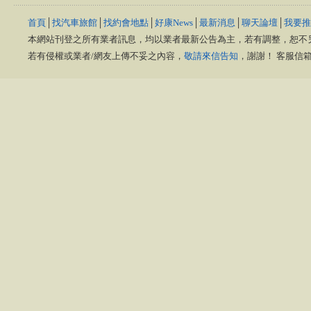
首頁
│
找汽車旅館
│
找約會地點
│
好康News
│
最新消息
│
聊天論壇
│
我要推
本網站刊登之所有業者訊息，均以業者最新公告為主，若有調整，恕不
若有侵權或業者/網友上傳不妥之內容，
敬請來信告知
，謝謝！ 客服信