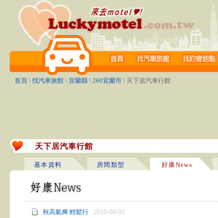
首頁
\
找汽車旅館
\
宜蘭縣
\
260宜蘭市
\ 天下居汽車行館
天下居汽車行館
基本資料
房間類型
好康News
秋高氣爽 輕鬆行
2015-09-03