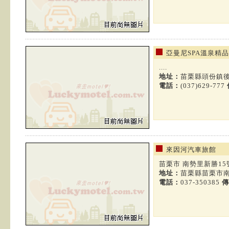
亞曼尼SPA溫泉精
....
地址：
苗栗縣頭份鎮後
電話：
(037)629-777
來因河汽車旅館
苗栗市 南勢里新勝15號之
地址：
苗栗縣苗栗市南
電話：
037-350385
傳