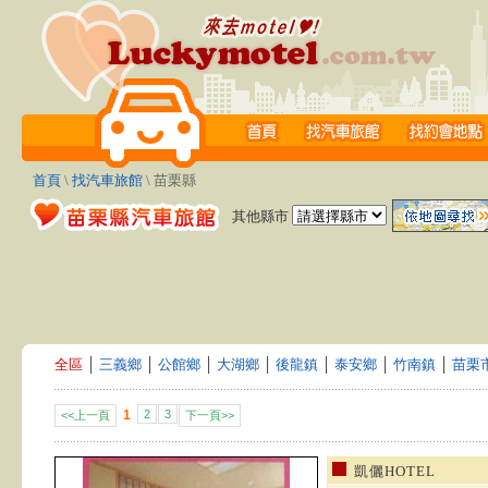
首頁
\
找汽車旅館
\ 苗栗縣
其他縣市
全區
│
三義鄉
│
公館鄉
│
大湖鄉
│
後龍鎮
│
泰安鄉
│
竹南鎮
│
苗栗
1
2
3
<<上一頁
下一頁>>
凱儷HOTEL