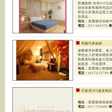
凱儷旅館-住宿450元起
頭份首家和風時尚設
營造出舒適高品質之
洗用品...
地址：
苗栗縣頭份鎮中
電話：
037-660378
傳
明園汽車旅館
遠離都市的塵囂，進
帶您走入舒適休閒的享
商務房到擁有超大型按
統套房，可供選擇...
地址：
苗栗縣公館鄉館
電話：
(037)222790
亞曼尼SPA溫泉精
....
地址：
苗栗縣後龍鎮龍
電話：
037-733669
傳