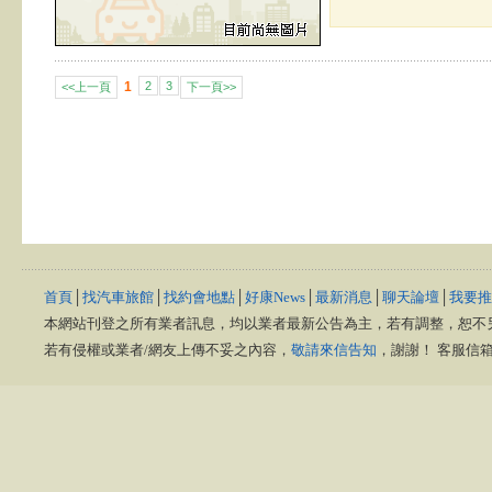
1
2
3
<<上一頁
下一頁>>
首頁
│
找汽車旅館
│
找約會地點
│
好康News
│
最新消息
│
聊天論壇
│
我要推
本網站刊登之所有業者訊息，均以業者最新公告為主，若有調整，恕不
若有侵權或業者/網友上傳不妥之內容，
敬請來信告知
，謝謝！ 客服信