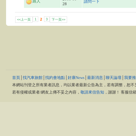
路人
請問一下
28
1
2
3
<<上一頁
下一頁>>
首頁
│
找汽車旅館
│
找約會地點
│
好康News
│
最新消息
│
聊天論壇
│
我要推
本網站刊登之所有業者訊息，均以業者最新公告為主，若有調整，恕不
若有侵權或業者/網友上傳不妥之內容，
敬請來信告知
，謝謝！ 客服信