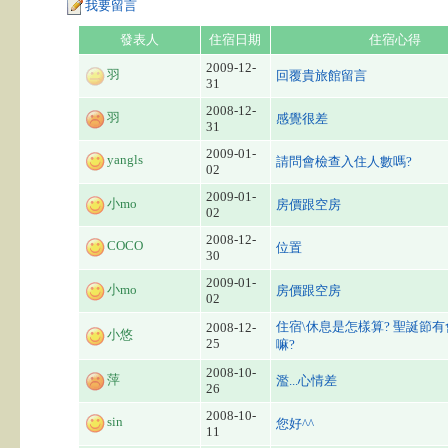
我要留言
發表人
住宿日期
住宿心得
2009-12-
羽
回覆貴旅館留言
31
2008-12-
羽
感覺很差
31
2009-01-
yangls
請問會檢查入住人數嗎?
02
2009-01-
小mo
房價跟空房
02
2008-12-
COCO
位置
30
2009-01-
小mo
房價跟空房
02
住宿\休息是怎樣算? 聖誕節
2008-12-
小悠
25
嘛?
2008-10-
萍
濫...心情差
26
2008-10-
sin
您好^^
11